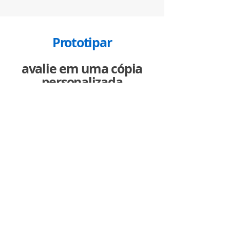
Prototipar
avalie em uma cópia
personalizada
importe suas planilhas
faça relacionamento e vendas
Integração com sistemas existentes e canais de
comunicação.
Conformidade com a LGPD e segurança de dados.