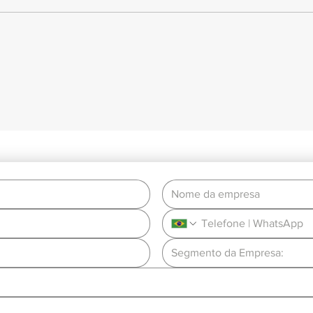
Centralização de dados: O
Tran
segredo para uma gestão
proce
comercial mais eficiente