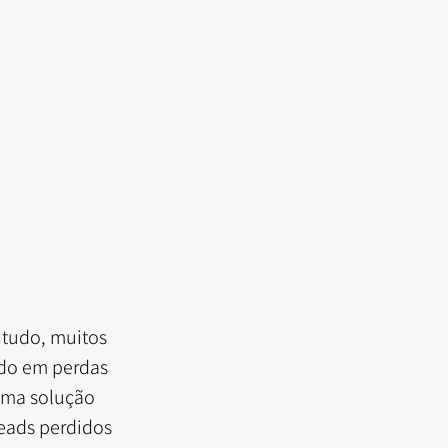
tudo, muitos 
ndo em perdas 
uma solução 
eads perdidos 