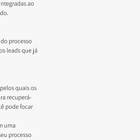
integradas ao 
ado.
 do processo 
s leads que já 
 pelos quais os 
ara recuperá-
cê pode focar 
êm uma 
 seu processo 