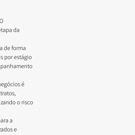
O 
etapa da 
a de forma 
s por estágio 
ompanhamento 
negócios é 
tratos, 
ando o risco 
ara a 
zados e 