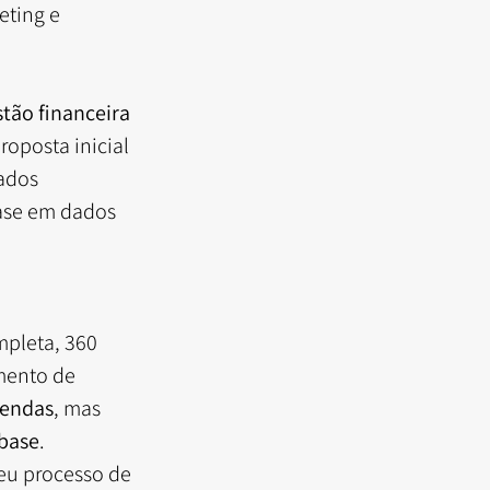
ting e 
tão financeira 
roposta inicial 
ados 
ase em dados 
pleta, 360 
mento de 
vendas
, mas 
 base
.
eu processo de 