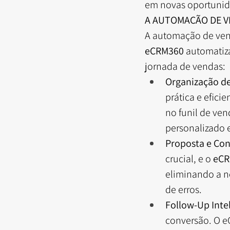
em novas oportunid
A AUTOMAÇÃO DE V
A automação de vend
eCRM360
 automatiz
jornada de vendas:
Organização de
prática e efici
no funil de ve
personalizado e
Proposta e Con
crucial, e o 
eCR
eliminando a n
de erros.
Follow-Up Inte
conversão. O e