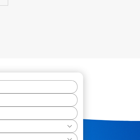
sformando planilhas em
ssos inteligentes