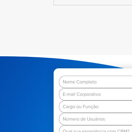
Integração de CRM com IA:
Como a prática pode ser
adotada nos dias atuais
Número de Usuários:
Qual sua experiência com CRM?